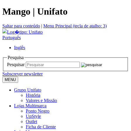
Mango | Unifato
Saltar para conteúdo
|
Menu Principal (tecla de atalho: 3)
Português
Inglês
Pesquisa
Pesquisar
Subscrever newsletter
MENU
Grupo Unifato
História
Valores e Missão
Lojas Multimarca
Ponto Negro
UpStyle
Outlet
Ficha de Cliente