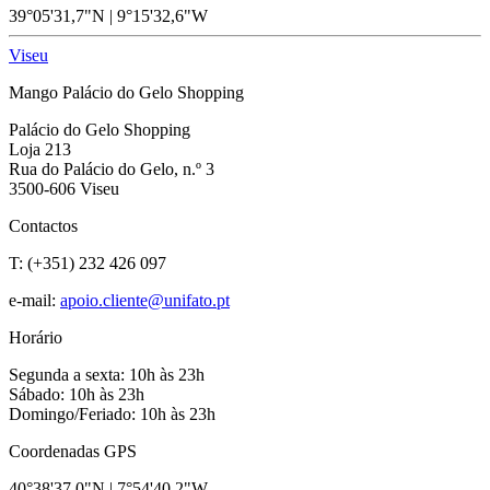
39°05'31,7"N | 9°15'32,6"W
Viseu
Mango Palácio do Gelo Shopping
Palácio do Gelo Shopping
Loja 213
Rua do Palácio do Gelo, n.º 3
3500-606 Viseu
Contactos
T: (+351) 232 426 097
e-mail:
apoio.cliente@unifato.pt
Horário
Segunda a sexta: 10h às 23h
Sábado: 10h às 23h
Domingo/Feriado: 10h às 23h
Coordenadas GPS
40°38'37,0"N | 7°54'40,2"W